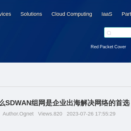
vices
Solutions
Cloud Computing
IaaS
Par
Red Packet Cover
么SDWAN组网是企业出海解决网络的首选
Author.Ognet
Views.820
2023-07-26 17:55:29