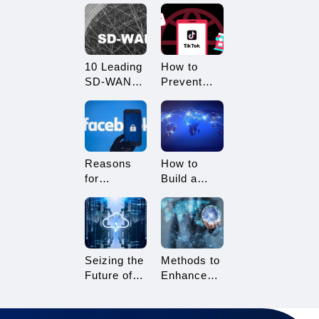
What
Restricted?
Advantages
How to
Does it
Avoid
Offer?
Being
10 Leading
How to
Restricted?
SD-WAN
Prevent
Vendors to
TikTok
Consider in
Multi-
2025
Account
Linking?
Essential
Reasons
How to
Tips for
for
Build a
TikTok
Facebook
Network
Sellers
Account
Architecture
Suspension
for Multi-
and How to
Branch
Resolve It
Enterprises
Seizing the
Methods to
Future of
Enhance
Gaming:
TikTok Live
3A Cloud
Streaming