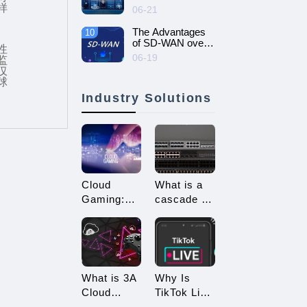
intelligent and
样
06-21
efficient enterprise
network - SD-
The Advantages
10
WAN networking
of SD-WAN over
性
MPLS
06-19
监
仅
球
Industry Solutions
Cloud
What is a
Gaming:
cascade of
Embracing
switches?
a New Era
How many
of 3A
types of
Game
connections
Enjoyment
are there
What is 3A
Why Is
for
Cloud
TikTok Live
cascading?
Gaming?
Streaming