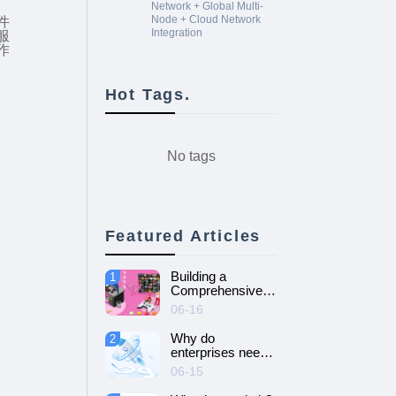
Network + Global Multi-
Node + Cloud Network
件
Integration
服
作
Hot Tags.
No tags
Featured Articles
Building a
1
Comprehensive
Guide to Cloud
06-16
Gaming Platform
Why do
2
enterprises need
SD-WAN
06-15
networking and
How to choose