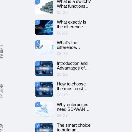
What is a switch?
3
SD-WAN
What functions
networking?
does it have?
06-28
What exactly is
4
the difference
between SD-WAN
06-27
and VPN?
What's the
5
时
difference
加
between cloud
06-16
敏
servers and
dedicated
Introduction and
6
servers?
Advantages of
Cloud Server
06-20
How to choose
7
接
the most cost-
利
effective cloud
06-19
络
server and
dedicated server?
Why enterprises
8
need SD-WAN
networking？
06-27
The smart choice
9
杂
to build an
对