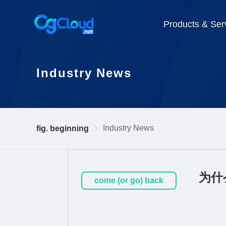
Products & Ser
Industry News
Industry News
fig. beginning
为什
come (or go) back