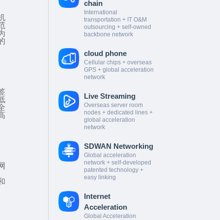
chain
International
机
transportation + IT O&M
范
outsourcing + self-owned
为
backbone network
的
cloud phone
Cellular chips + overseas
GPS + global acceleration
network
签
Live Streaming
低
Overseas server room
全
nodes + dedicated lines +
高
global acceleration
network
SDWAN Networking
Global acceleration
network + self-developed
网
patented technology +
。
easy linking
和
Internet
Acceleration
Global Acceleration