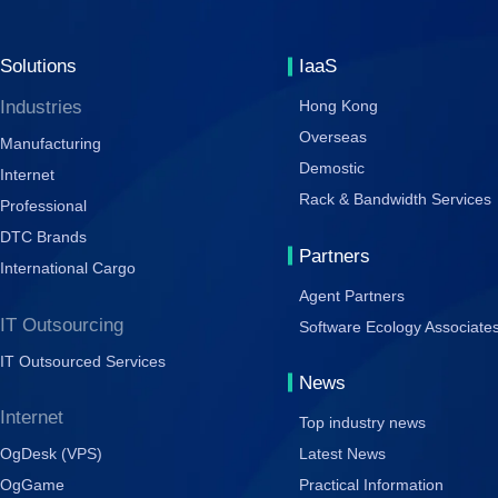
Solutions
IaaS
Industries
Hong Kong
Overseas
Manufacturing
Demostic
Internet
Rack & Bandwidth Services
Professional
DTC Brands
Partners
International Cargo
Agent Partners
IT Outsourcing
Software Ecology Associate
IT Outsourced Services
News
Internet
Top industry news
OgDesk (VPS)
Latest News
OgGame
Practical Information