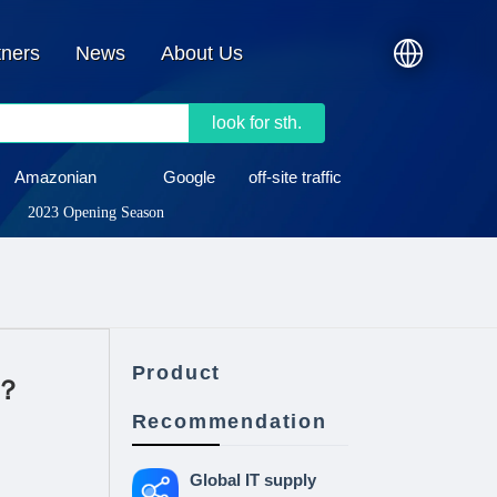
tners
News
About Us
look for sth.
Amazonian
Google
off-site traffic
2023 Opening Season
Product
？
Recommendation
Global IT supply