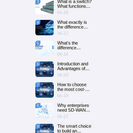
What is a switch?
3
SD-WAN
What functions
networking?
does it have?
06-28
What exactly is
4
the difference
between SD-WAN
06-27
and VPN?
What's the
5
difference
between cloud
06-16
servers and
dedicated
Introduction and
6
servers?
Advantages of
Cloud Server
06-20
How to choose
7
the most cost-
effective cloud
06-19
server and
dedicated server?
Why enterprises
8
need SD-WAN
networking？
06-27
The smart choice
9
to build an