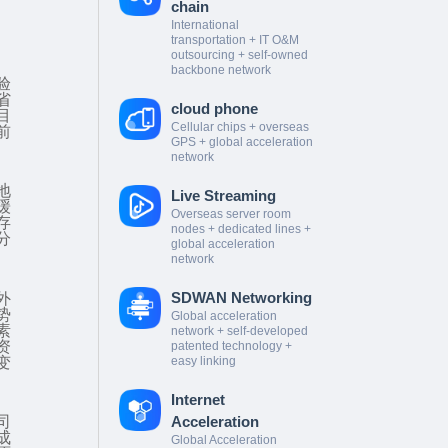
chain
International
transportation + IT O&M
outsourcing + self-owned
backbone network
验
省
cloud phone
目
Cellular chips + overseas
前
GPS + global acceleration
network
地
Live Streaming
缓
Overseas server room
存
nodes + dedicated lines +
分
global acceleration
network
SDWAN Networking
外
势
Global acceleration
素
network + self-developed
资
patented technology +
变
easy linking
Internet
司
Acceleration
成
Global Acceleration