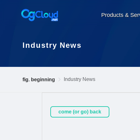
Products & Ser
Industry News
Industry News
fig. beginning
come (or go) back