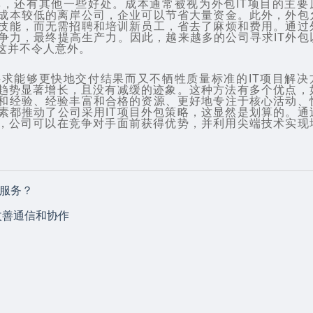
，还有其他一些好处。成本通常被视为外包IT项目的主要
成本较低的离岸公司，企业可以节省大量资金。此外，外包
技能，而无需招聘和培训新员工，省去了麻烦和费用。通过
争力，最终提高生产力。因此，越来越多的公司寻求IT外包
这并不令人意外。
求能够更快地交付结果而又不牺牲质量标准的IT项目解决
的趋势显著增长，且没有减缓的迹象。这种方法有多个优点，
和经验、经验丰富和合格的资源、更好地专注于核心活动、
素都推动了公司采用IT项目外包策略，这显然是划算的。通
作，公司可以在竞争对手面前获得优势，并利用尖端技术实现
包服务？
改善通信和协作