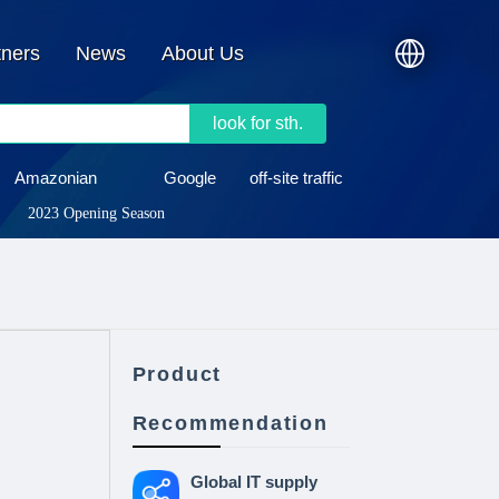
tners
News
About Us
look for sth.
Amazonian
Google
off-site traffic
2023 Opening Season
Product
Recommendation
Global IT supply