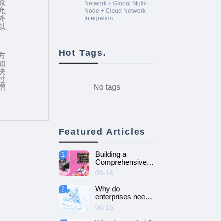
原
Network + Global Multi-
允
Node + Cloud Network
外
Integration
以
Hot Tags.
方
如
快
过
No tags
增
Featured Articles
Building a
1
Comprehensive
Guide to Cloud
06-16
Gaming Platform
Why do
2
enterprises need
SD-WAN
06-15
networking and
How to choose