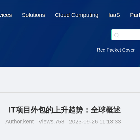
vices
Solutions
Cloud Computing
IaaS
Par
Red Packet Cover
IT项目外包的上升趋势：全球概述
Author.kent
Views.758
2023-09-26 11:13:33