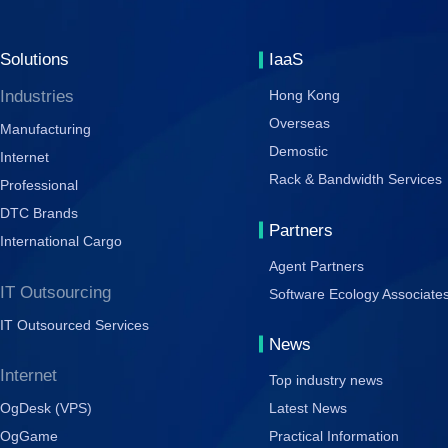
Solutions
IaaS
Industries
Hong Kong
Overseas
Manufacturing
Demostic
Internet
Rack & Bandwidth Services
Professional
DTC Brands
Partners
International Cargo
Agent Partners
IT Outsourcing
Software Ecology Associate
IT Outsourced Services
News
Internet
Top industry news
OgDesk (VPS)
Latest News
OgGame
Practical Information