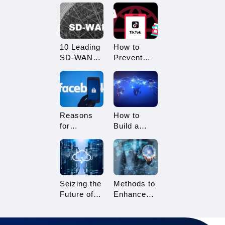
What
Restricted?
Advantages
How to
Does it
Avoid
Offer?
Being
10 Leading
How to
Restricted?
SD-WAN
Prevent
Vendors to
TikTok
Consider in
Multi-
2025
Account
Linking?
Essential
Reasons
How to
Tips for
for
Build a
TikTok
Facebook
Network
Sellers
Account
Architecture
Suspension
for Multi-
and How to
Branch
Resolve It
Enterprises
Seizing the
Methods to
Future of
Enhance
Gaming:
TikTok Live
3A Cloud
Streaming