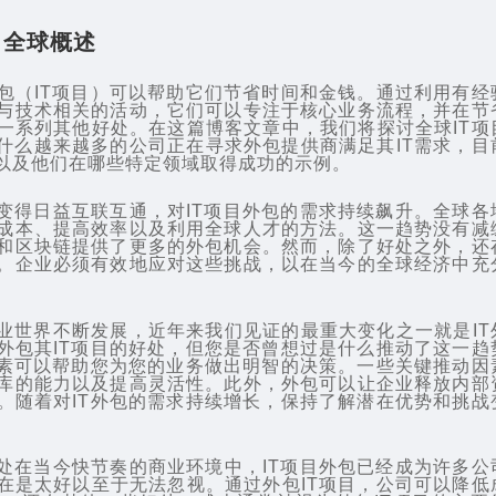
：全球概述
包（IT项目）可以帮助它们节省时间和金钱。通过利用有经
与技术相关的活动，它们可以专注于核心业务流程，并在节
一系列其他好处。在这篇博客文章中，我们将探讨全球IT项
为什么越来越多的公司正在寻求外包提供商满足其IT需求，目
以及他们在哪些特定领域取得成功的示例。
界变得日益互联互通，对IT项目外包的需求持续飙升。全球各
成本、提高效率以及利用全球人才的方法。这一趋势没有减
和区块链提供了更多的外包机会。然而，除了好处之外，还
。企业必须有效地应对这些挑战，以在当今的全球经济中充
商业世界不断发展，近年来我们见证的最重大变化之一就是IT
外包其IT项目的好处，但您是否曾想过是什么推动了这一趋
因素可以帮助您为您的业务做出明智的决策。一些关键推动因
库的能力以及提高灵活性。此外，外包可以让企业释放内部
。随着对IT外包的需求持续增长，保持了解潜在优势和挑战
好处在当今快节奏的商业环境中，IT项目外包已经成为许多公
在是太好以至于无法忽视。通过外包IT项目，公司可以降低